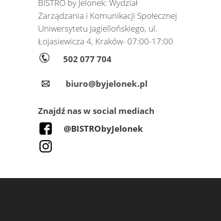
BISTRO by Jelonek: Wydział
Zarządzania i Komunikacji Społecznej
Uniwersytetu Jagiellońskiego, ul.
Łojasiewicza 4, Kraków- 07:00-17:00
502 077 704
biuro@byjelonek.pl
Znajdź nas w social mediach
@BISTRObyJelonek