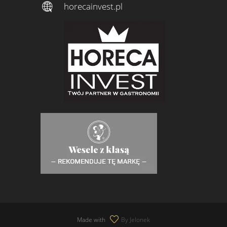
horecainvest.pl
Made with
By Jelonek